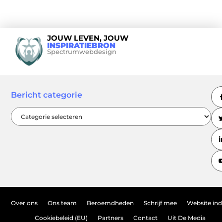
JOUW LEVEN, JOUW
INSPIRATIEBRON
Spectrumwebdesign
Bericht categorie
Over ons
Ons team
Beroemdheden
Schrijf mee
Website in
Cookiebeleid (EU)
Partners
Contact
Uit De Media