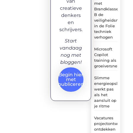
van
met
creatieve
Brandklasse
B de
denkers
veiligheidsnormen
en
in de Folie
schrijvers.
techniek
verhogen
Start
vandaag
Microsoft
Copilot
nog met
training als
bloggen!
groeiversneller
Begin hier
Slimme
met
energieopslag
publiceren
werkt pas
als het
aansluit op
je ritme
Vacatures
projectontwikkelaa
ontdekken