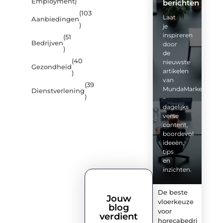
Employment
)
berichten
(103
Laat
Aanbiedingen
)
je
inspireren
(51
Bedrijven
door
)
de
(40
nieuwste
Gezondheid
artikelen
)
van
(39
MundaMarketing.nl
Dienstverlening
)
–
dagelijks
verse
content,
boordevol
ideeën,
tips
en
inzichten.
De beste
Jouw
vloerkeuze
blog
voor
verdient
horecabedrijven