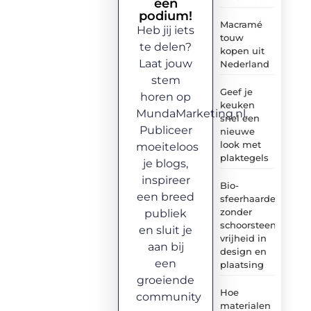
een
podium!
Macramé
Heb jij iets
touw
te delen?
kopen uit
Laat jouw
Nederland
stem
Geef je
horen op
keuken
MundaMarketing.nl.
snel een
Publiceer
nieuwe
look met
moeiteloos
plaktegels
je blogs,
inspireer
Bio-
een breed
sfeerhaarden
zonder
publiek
schoorsteen:
en sluit je
vrijheid in
aan bij
design en
een
plaatsing
groeiende
Hoe
community
materialen