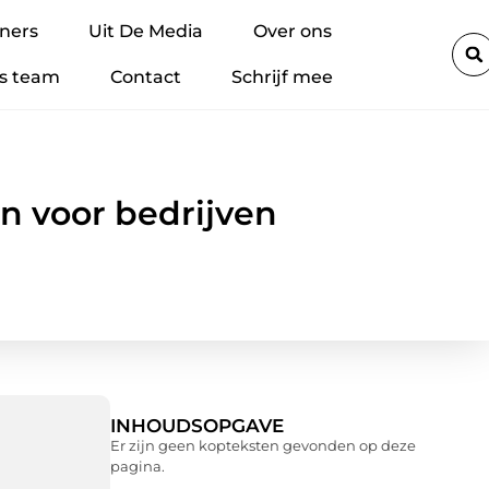
en plaatsing
Hoe materialen met Brandklasse B de veiligheids
ners
Uit De Media
Over ons
s team
Contact
Schrijf mee
n voor bedrijven
INHOUDSOPGAVE
Er zijn geen kopteksten gevonden op deze
pagina.