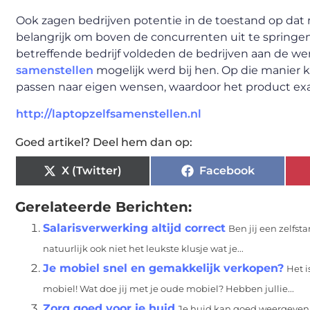
Ook zagen bedrijven potentie in de toestand op dat 
belangrijk om boven de concurrenten uit te springen
betreffende bedrijf voldeden de bedrijven aan de we
samenstellen
mogelijk werd bij hen. Op die manier 
passen naar eigen wensen, waardoor het product exa
http://laptopzelfsamenstellen.nl
Goed artikel? Deel hem dan op:
X (Twitter)
Facebook
Gerelateerde Berichten:
Salarisverwerking altijd correct
Ben jij een zelfst
natuurlijk ook niet het leukste klusje wat je...
Je mobiel snel en gemakkelijk verkopen?
Het i
mobiel! Wat doe jij met je oude mobiel? Hebben jullie...
Zorg goed voor je huid
Je huid kan goed weergeven h