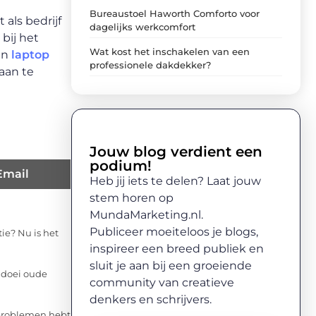
Bureaustoel Haworth Comforto voor
als bedrijf
dagelijks werkcomfort
bij het
Wat kost het inschakelen van een
en
laptop
professionele dakdekker?
aan te
Jouw blog verdient een
podium!
Email
Heb jij iets te delen? Laat jouw
stem horen op
MundaMarketing.nl.
Publiceer moeiteloos je blogs,
ie? Nu is het
inspireer een breed publiek en
sluit je aan bij een groeiende
n doei oude
community van creatieve
denkers en schrijvers.
dproblemen hebt