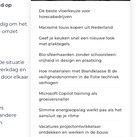
ad op
De beste vloerkeuze voor
horecabedrijven
odig om het
Macramé touw kopen uit Nederland
de omzet
Geef je keuken snel een nieuwe look
met plaktegels
Bio-sfeerhaarden zonder schoorsteen:
vrijheid in design en plaatsing
e situatie
 werkdag en
Hoe materialen met Brandklasse B de
 door elkaar
veiligheidsnormen in de Folie techniek
verhogen
Microsoft Copilot training als
groeiversneller
rs
Slimme energieopslag werkt pas als het
 andere
aansluit op je ritme
n.
Vacatures projectontwikkelaar
ontdekken en werken in de bouw