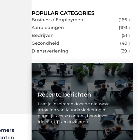
POPULAR CATEGORIES
Business / Employment
(166 )
Aanbiedingen
(103 )
Bedrijven
(51 )
Gezondheid
(40 )
Dienstverlening
(39 )
Recente berichten
Laat je inspireren door de nieuwste
artikelen van MundaMarketing.nl –
dagelijks verse content, boordevol
ideeën, tips en inzichten.
nemers
lanten