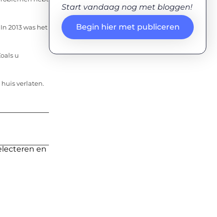
Start vandaag nog met bloggen!
Begin hier met publiceren
In 2013 was het
oals u
huis verlaten.
electeren en