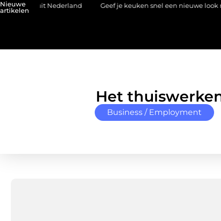
Nieuwe
n uit Nederland
Geef je keuken snel een nieuwe look met plak
artikelen
Het thuiswerken
Business / Employment