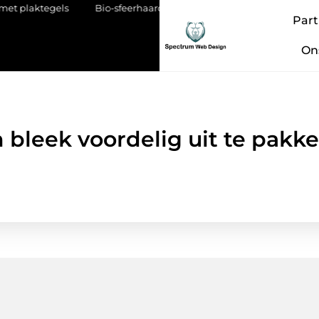
tegels
Bio-sfeerhaarden zonder schoorsteen: vrijheid in design 
Part
On
 bleek voordelig uit te pakke