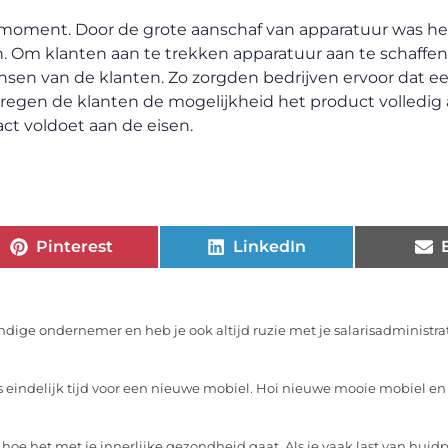
moment. Door de grote aanschaf van apparatuur was het 
. Om klanten aan te trekken apparatuur aan te schaffen 
nsen van de klanten. Zo zorgden bedrijven ervoor dat e
kregen de klanten de mogelijkheid het product volledig 
ct voldoet aan de eisen.
Pinterest
LinkedIn
andige ondernemer en heb je ook altijd ruzie met je salarisadministrat
s eindelijk tijd voor een nieuwe mobiel. Hoi nieuwe mooie mobiel e
oe het met je innerlijke gezondheid gaat. Als je vaak last van hui