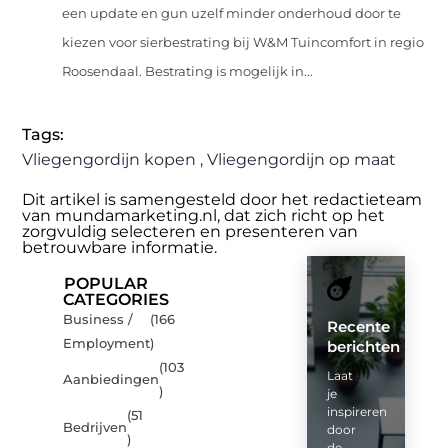
een update en gun uzelf minder onderhoud door te
kiezen voor sierbestrating bij W&M Tuincomfort in regio
Roosendaal. Bestrating is mogelijk in...
Tags:
Vliegengordijn kopen
,
Vliegengordijn op maat
Dit artikel is samengesteld door het redactieteam
van mundamarketing.nl, dat zich richt op het
zorgvuldig selecteren en presenteren van
betrouwbare informatie.
POPULAR
CATEGORIES
Business /
(166
Recente
Employment
)
berichten
(103
Laat
Aanbiedingen
)
je
inspireren
(51
Bedrijven
door
)
de