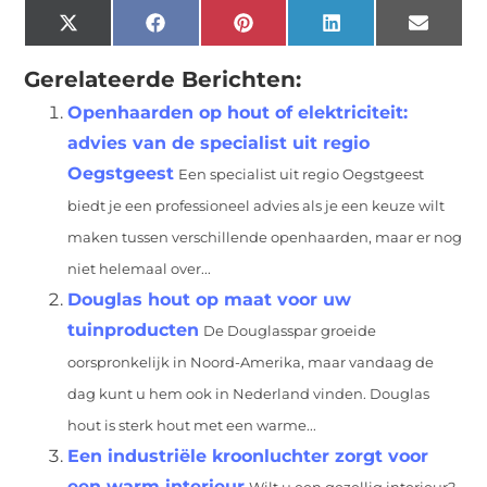
X
Facebook
Pinterest
LinkedIn
Email
(Twitter)
Gerelateerde Berichten:
Openhaarden op hout of elektriciteit:
advies van de specialist uit regio
Oegstgeest
Een specialist uit regio Oegstgeest
biedt je een professioneel advies als je een keuze wilt
maken tussen verschillende openhaarden, maar er nog
niet helemaal over...
Douglas hout op maat voor uw
tuinproducten
De Douglasspar groeide
oorspronkelijk in Noord-Amerika, maar vandaag de
dag kunt u hem ook in Nederland vinden. Douglas
hout is sterk hout met een warme...
Een industriële kroonluchter zorgt voor
een warm interieur