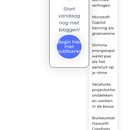
verhogen
Start
vandaag
Microsoft
Copilot
nog met
training als
bloggen!
groeiversneller
Begin hier
Slimme
met
energieopslag
publiceren
werkt pas
als het
aansluit op
je ritme
Vacatures
projectontwikkelaa
ontdekken
en werken
in de bouw
Bureaustoel
Haworth
Comforto