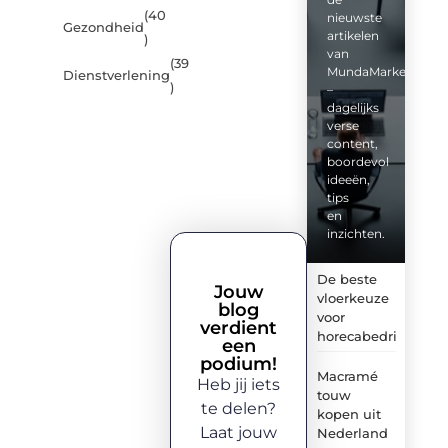
(40
nieuwste
Gezondheid
artikelen
)
van
(39
MundaMarketing.nl
Dienstverlening
)
–
dagelijks
verse
content,
boordevol
ideeën,
tips
en
inzichten.
De beste
Jouw
vloerkeuze
blog
voor
verdient
horecabedrijven
een
podium!
Macramé
Heb jij iets
touw
te delen?
kopen uit
Laat jouw
Nederland