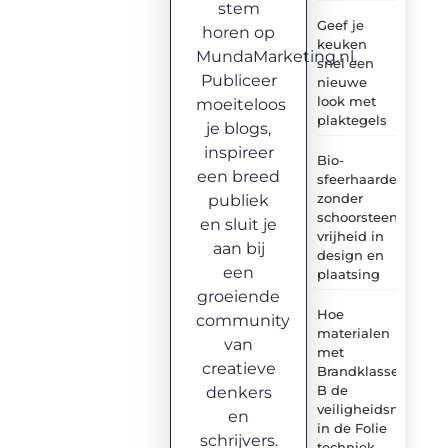
stem
Geef je
horen op
keuken
MundaMarketing.nl.
snel een
Publiceer
nieuwe
look met
moeiteloos
plaktegels
je blogs,
inspireer
Bio-
een breed
sfeerhaarden
zonder
publiek
schoorsteen:
en sluit je
vrijheid in
aan bij
design en
een
plaatsing
groeiende
Hoe
community
materialen
van
met
creatieve
Brandklasse
B de
denkers
veiligheidsnormen
en
in de Folie
schrijvers.
techniek