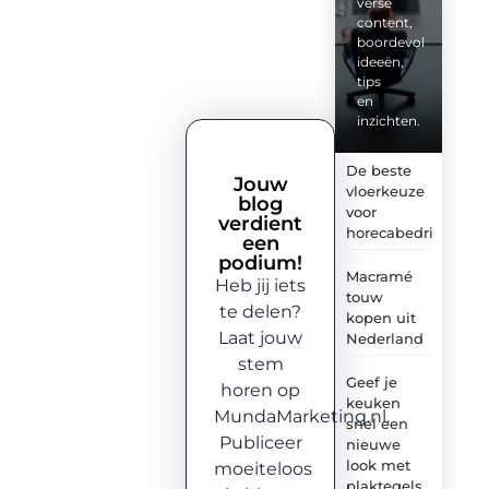
verse
content,
boordevol
ideeën,
tips
en
inzichten.
De beste
Jouw
vloerkeuze
blog
voor
verdient
horecabedrijven
een
podium!
Macramé
Heb jij iets
touw
te delen?
kopen uit
Laat jouw
Nederland
stem
Geef je
horen op
keuken
MundaMarketing.nl.
snel een
Publiceer
nieuwe
look met
moeiteloos
plaktegels