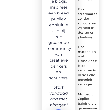
je blogs,
inspireer
Bio-
een breed
sfeerhaarden
zonder
publiek
schoorsteen:
en sluit je
vrijheid in
aan bij
design en
een
plaatsing
groeiende
Hoe
community
materialen
van
met
creatieve
Brandklasse
B de
denkers
veiligheidsnormen
en
in de Folie
schrijvers.
techniek
verhogen
Start
vandaag
Microsoft
Copilot
nog met
training als
bloggen!
groeiversneller