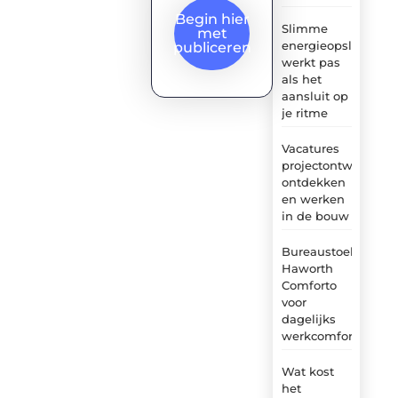
Begin hier
Slimme
met
energieopslag
publiceren
werkt pas
als het
aansluit op
je ritme
Vacatures
projectontwikkelaa
ontdekken
en werken
in de bouw
Bureaustoel
Haworth
Comforto
voor
dagelijks
werkcomfort
Wat kost
het