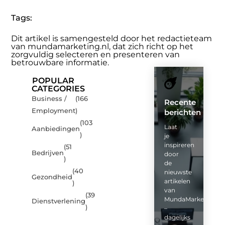
Tags:
Dit artikel is samengesteld door het redactieteam
van mundamarketing.nl, dat zich richt op het
zorgvuldig selecteren en presenteren van
betrouwbare informatie.
POPULAR
CATEGORIES
Business /
(166
Recente
Employment
)
berichten
(103
Laat
Aanbiedingen
)
je
inspireren
(51
Bedrijven
door
)
de
(40
nieuwste
Gezondheid
artikelen
)
van
(39
MundaMarketing.nl
Dienstverlening
)
–
dagelijks