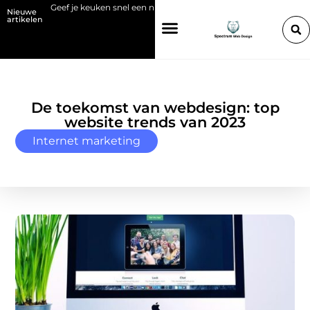
Geef je keuken snel een nieuwe look met plaktegels
Bio-sfeerha
Nieuwe
artikelen
De toekomst van webdesign: top
website trends van 2023
Internet marketing