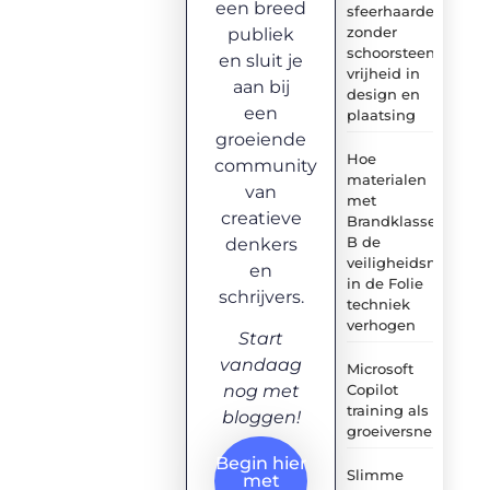
een breed
sfeerhaarden
zonder
publiek
schoorsteen:
en sluit je
vrijheid in
aan bij
design en
een
plaatsing
groeiende
Hoe
community
materialen
van
met
creatieve
Brandklasse
B de
denkers
veiligheidsnormen
en
in de Folie
schrijvers.
techniek
verhogen
Start
vandaag
Microsoft
Copilot
nog met
training als
bloggen!
groeiversneller
Begin hier
Slimme
met