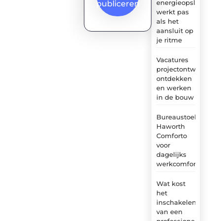
energieopslag
publiceren
werkt pas
als het
aansluit op
je ritme
Vacatures
projectontwikkelaa
ontdekken
en werken
in de bouw
Bureaustoel
Haworth
Comforto
voor
dagelijks
werkcomfort
Wat kost
het
inschakelen
van een
professionele