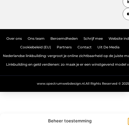
Over ons
Ons team
Beroemdheden
Schrijf mee
Website in
Cookiebeleid (EU)
Partners
Contact
Uit De Media
Nederlandse linkbuilding: vergroot je online zichtbaarheid op de juiste m
Linkbuilding en geld verdienen: zo maak je er een winstgevend model 
www.spectrumwebdesign.nl.
All Rights Reserved © 2025
Beheer toestemming