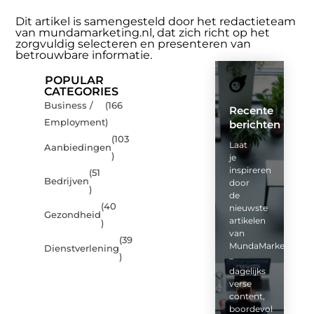
Dit artikel is samengesteld door het redactieteam
van mundamarketing.nl, dat zich richt op het
zorgvuldig selecteren en presenteren van
betrouwbare informatie.
POPULAR
CATEGORIES
Business /
(166
Recente
Employment
)
berichten
(103
Laat
Aanbiedingen
)
je
inspireren
(51
Bedrijven
door
)
de
(40
nieuwste
Gezondheid
artikelen
)
van
(39
MundaMarketing.nl
Dienstverlening
)
–
dagelijks
verse
content,
boordevol