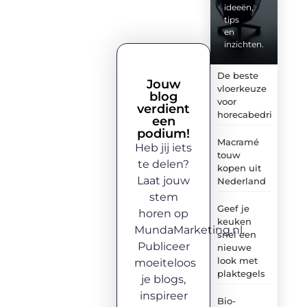
ideeën,
tips
en
inzichten.
De beste
Jouw
vloerkeuze
blog
voor
verdient
horecabedrijven
een
podium!
Macramé
Heb jij iets
touw
te delen?
kopen uit
Laat jouw
Nederland
stem
Geef je
horen op
keuken
MundaMarketing.nl.
snel een
Publiceer
nieuwe
look met
moeiteloos
plaktegels
je blogs,
inspireer
Bio-