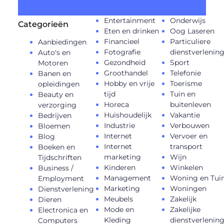
Entertainment
Onderwijs
Categorieën
Eten en drinken
Oog Laseren
Financieel
Particuliere
Aanbiedingen
Fotografie
dienstverlenin
Auto's en
Gezondheid
Sport
Motoren
Groothandel
Telefonie
Banen en
Hobby en vrije
Toerisme
opleidingen
tijd
Tuin en
Beauty en
Horeca
buitenleven
verzorging
Huishoudelijk
Vakantie
Bedrijven
Industrie
Verbouwen
Bloemen
Internet
Vervoer en
Blog
Internet
transport
Boeken en
marketing
Wijn
Tijdschriften
Kinderen
Winkelen
Business /
Management
Woning en Tui
Employment
Marketing
Woningen
Dienstverlening
Meubels
Zakelijk
Dieren
Mode en
Zakelijke
Electronica en
Kleding
dienstverlenin
Computers