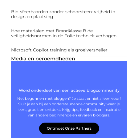
Bio-sfeerhaarden zonder schoorsteen: vrijheid in
design en plaatsing
Hoe materialen met Brandklasse B de
veiligheidsnormen in de Folie techniek verhogen
Microsoft Copilot training als groeiversneller
Media en beroemdheden
Word onderdeel van een actieve blogcommunity
Net begonnen met bloggen? Je staat er niet alleen voor!
Sluit je aan bij een ondersteunende community waar je
leert, groeit en ontdekt. Krijg tips, feedback en inspiratie
van andere beginnende én ervaren bloggers.
Ontmoet Onze Partners