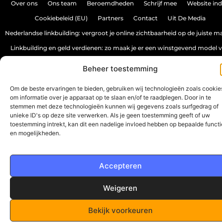
Over ons
Ons team
Beroemdheden
Schrijf mee
Website in
Cookiebeleid (EU)
Partners
Contact
Uit De Media
Nederlandse linkbuilding: vergroot je online zichtbaarheid op de juiste m
Linkbuilding en geld verdienen: zo maak je er een winstgevend model 
Beheer toestemming
www.spectrumwebdesign.nl.
All Rights Reserved © 2025
Om de beste ervaringen te bieden, gebruiken wij technologieën zoals cookie
om informatie over je apparaat op te slaan en/of te raadplegen. Door in te
stemmen met deze technologieën kunnen wij gegevens zoals surfgedrag of
unieke ID's op deze site verwerken. Als je geen toestemming geeft of uw
toestemming intrekt, kan dit een nadelige invloed hebben op bepaalde functi
en mogelijkheden.
Accepteren
Weigeren
Bekijk voorkeuren