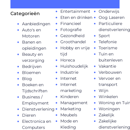
Entertainment
Onderwijs
Categorieën
Eten en drinken
Oog Laseren
Financieel
Particuliere
Aanbiedingen
Fotografie
dienstverlenin
Auto's en
Gezondheid
Sport
Motoren
Groothandel
Telefonie
Banen en
Hobby en vrije
Toerisme
opleidingen
tijd
Tuin en
Beauty en
Horeca
buitenleven
verzorging
Huishoudelijk
Vakantie
Bedrijven
Industrie
Verbouwen
Bloemen
Internet
Vervoer en
Blog
Internet
transport
Boeken en
marketing
Wijn
Tijdschriften
Kinderen
Winkelen
Business /
Management
Woning en Tui
Employment
Marketing
Woningen
Dienstverlening
Meubels
Zakelijk
Dieren
Mode en
Zakelijke
Electronica en
Kleding
dienstverlenin
Computers