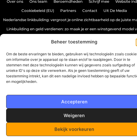
Over ons
Ons team
Beroemdheden
Schrijf mee
Website in
Cookiebeleid (EU)
Partners
Contact
Uit De Media
Nederlandse linkbuilding: vergroot je online zichtbaarheid op de juiste m
Linkbuilding en geld verdienen: zo maak je er een winstgevend model 
Beheer toestemming
www.spectrumwebdesign.nl.
All Rights Reserved © 2025
Om de beste ervaringen te bieden, gebruiken wij technologieën zoals cookie
om informatie over je apparaat op te slaan en/of te raadplegen. Door in te
stemmen met deze technologieën kunnen wij gegevens zoals surfgedrag of
unieke ID's op deze site verwerken. Als je geen toestemming geeft of uw
toestemming intrekt, kan dit een nadelige invloed hebben op bepaalde functi
en mogelijkheden.
Accepteren
Weigeren
Bekijk voorkeuren