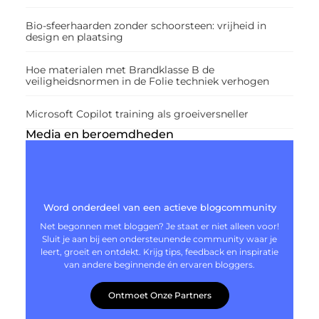
Bio-sfeerhaarden zonder schoorsteen: vrijheid in
design en plaatsing
Hoe materialen met Brandklasse B de
veiligheidsnormen in de Folie techniek verhogen
Microsoft Copilot training als groeiversneller
Media en beroemdheden
Word onderdeel van een actieve blogcommunity
Net begonnen met bloggen? Je staat er niet alleen voor!
Sluit je aan bij een ondersteunende community waar je
leert, groeit en ontdekt. Krijg tips, feedback en inspiratie
van andere beginnende én ervaren bloggers.
Ontmoet Onze Partners