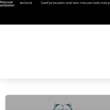
Nieuwe
t Nederland
Geef je keuken snel een nieuwe look met plaktegel
artikelen