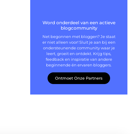
Word onderdeel van een actieve
blogcommunity
Net begonnen met bloggen? Je staat
er niet alleen voor! Sluit je aan bij een
ondersteunende community waar je
leert, groeit en ontdekt. Krijg tips,
feedback en inspiratie van andere
beginnende én ervaren bloggers.
Ontmoet Onze Partners