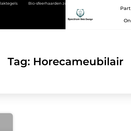
s
Bio-sfeerhaarden zonder schoorsteen: vrijheid in design en pl
Part
On
Tag: Horecameubilair