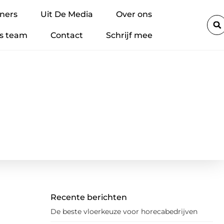
tsing
Hoe materialen met Brandklasse B de veiligheidsnormen 
ners
Uit De Media
Over ons
s team
Contact
Schrijf mee
Recente berichten
De beste vloerkeuze voor horecabedrijven