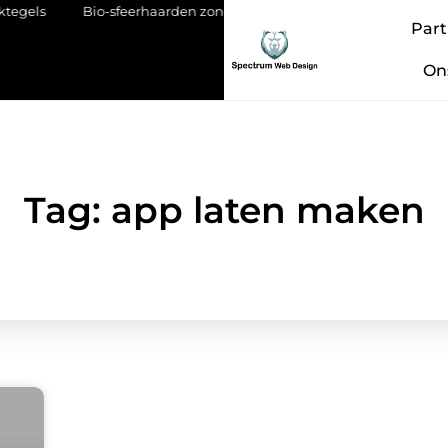
Bio-sfeerhaarden zonder schoorsteen: vrijheid in design en plaa
Part
On
Tag: app laten maken