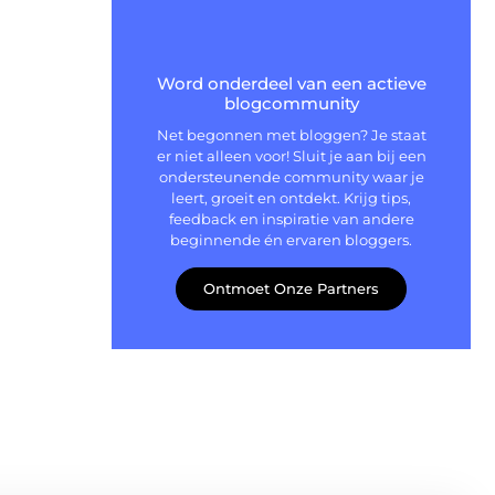
Word onderdeel van een actieve
blogcommunity
Net begonnen met bloggen? Je staat
er niet alleen voor! Sluit je aan bij een
ondersteunende community waar je
leert, groeit en ontdekt. Krijg tips,
feedback en inspiratie van andere
beginnende én ervaren bloggers.
Ontmoet Onze Partners