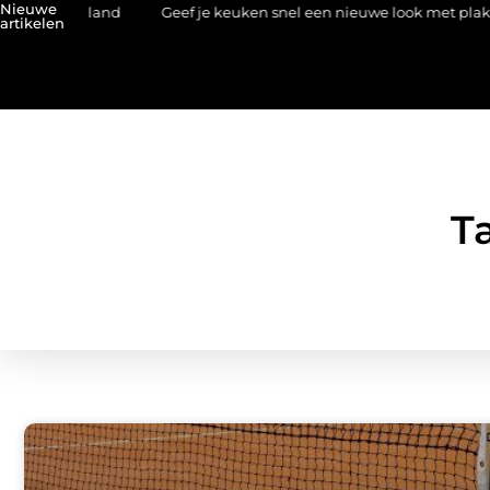
Nieuwe
ederland
Geef je keuken snel een nieuwe look met plaktegels
artikelen
T