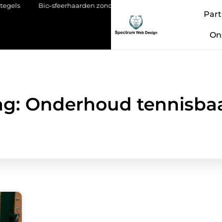
Bio-sfeerhaarden zonder schoorsteen: vrijheid in design en plaat
Part
On
ag: Onderhoud tennisba