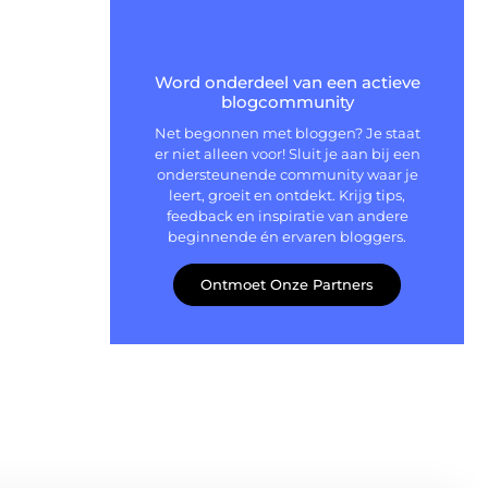
Word onderdeel van een actieve
blogcommunity
Net begonnen met bloggen? Je staat
er niet alleen voor! Sluit je aan bij een
ondersteunende community waar je
leert, groeit en ontdekt. Krijg tips,
feedback en inspiratie van andere
beginnende én ervaren bloggers.
Ontmoet Onze Partners