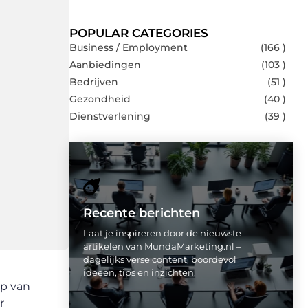
POPULAR CATEGORIES
Business / Employment
(166 )
Aanbiedingen
(103 )
Bedrijven
(51 )
Gezondheid
(40 )
Dienstverlening
(39 )
Recente berichten
Laat je inspireren door de nieuwste
artikelen van MundaMarketing.nl –
dagelijks verse content, boordevol
ideeën, tips en inzichten.
lp van
r