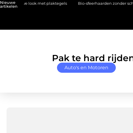
Nieuwe
 nieuwe look met plaktegels
Bio-sfeerhaarden zonder schoorstee
artikelen
Pak te hard rijde
Auto's en Motoren