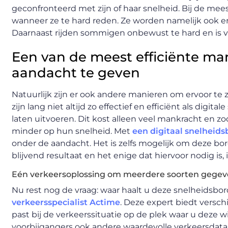
geconfronteerd met zijn of haar snelheid. Bij de mee
wanneer ze te hard reden. Ze worden namelijk ook er
Daarnaast rijden sommigen onbewust te hard en is v
Een van de meest efficiënte ma
aandacht te geven
Natuurlijk zijn er ook andere manieren om ervoor te
zijn lang niet altijd zo effectief en efficiënt als dig
laten uitvoeren. Dit kost alleen veel mankracht en zo
minder op hun snelheid. Met
een digitaal snelheids
onder de aandacht. Het is zelfs mogelijk om deze b
blijvend resultaat en het enige dat hiervoor nodig is, 
Eén verkeersoplossing om meerdere soorten gegev
Nu rest nog de vraag: waar haalt u deze snelheidsbor
verkeersspecialist Actime
. Deze expert biedt verschi
past bij de verkeerssituatie op de plek waar u deze w
voorbijgangers ook andere waardevolle verkeersdata