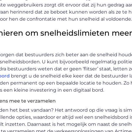
ste weggebruikers zorgt dit ervoor dat zij hun gedrag a
aan herinnerd dat ze beboet kunnen worden als ze te ha
oor hen de confrontatie met hun snelheid al voldoende.
nieren om snelheidslimieten mee
 zorgen dat bestuurders zich beter aan de snelheid houd
itale snelheidsborden. U kunt bijvoorbeeld regelmatig polit
dra bestuurders weten dat er geen ‘flitser’ staat, letten
bord
brengt u de snelheid elke keer dat de bestuurder
orden permanent op een bepaalde locatie te houden. Zo 
is een kleine investering in een digitaal bord.
ens mee te verzamelen
den het best vandaan? Het antwoord op die vraag is simp
llende opties, waardoor er altijd wel een snelheidsbord i
ilt inzetten. Daarnaast is het mogelijk om naast de snel
 te verzamelen met de verkeersoplossingen van Actime. 