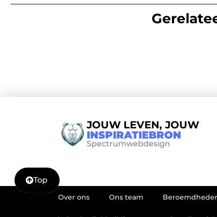
Gerelatee
JOUW LEVEN, JOUW
INSPIRATIEBRON
Spectrumwebdesign
Top
Over ons
Ons team
Beroemdhede