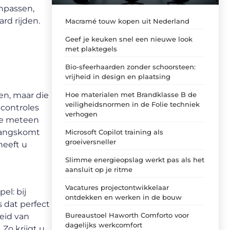
anpassen,
rd rijden.
Macramé touw kopen uit Nederland
Geef je keuken snel een nieuwe look
met plaktegels
r
Bio-sfeerhaarden zonder schoorsteen:
vrijheid in design en plaatsing
en, maar die
Hoe materialen met Brandklasse B de
veiligheidsnormen in de Folie techniek
iecontroles
verhogen
 ze meteen
 langskomt
Microsoft Copilot training als
groeiversneller
heeft u
Slimme energieopslag werkt pas als het
aansluit op je ritme
Vacatures projectontwikkelaar
el: bij
ontdekken en werken in de bouw
s dat perfect
Bureaustoel Haworth Comforto voor
heid van
dagelijks werkcomfort
Zo krijgt u