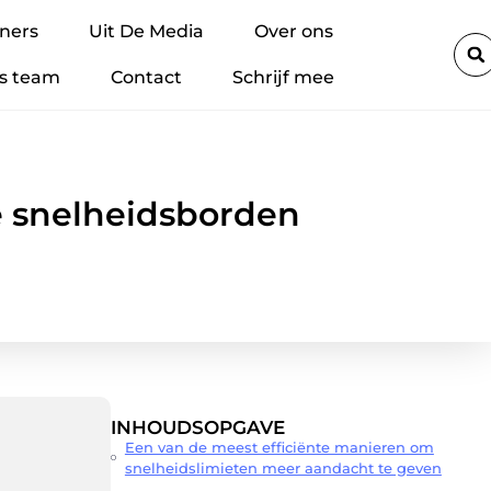
sse B de veiligheidsnormen in de Folie techniek verhogen
Micr
ners
Uit De Media
Over ons
s team
Contact
Schrijf mee
le snelheidsborden
INHOUDSOPGAVE
Een van de meest efficiënte manieren om
snelheidslimieten meer aandacht te geven