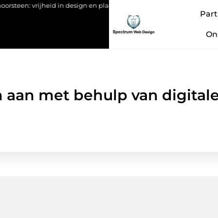
n: vrijheid in design en plaatsing
Hoe materialen met Brandkla
Part
On
n aan met behulp van digita