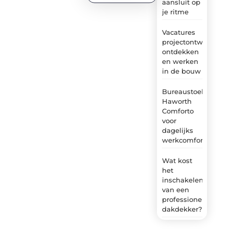
aansluit op
je ritme
Vacatures
projectontwikkelaa
ontdekken
en werken
in de bouw
Bureaustoel
Haworth
Comforto
voor
dagelijks
werkcomfort
Wat kost
het
inschakelen
van een
professionele
dakdekker?