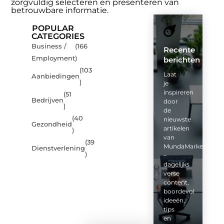
zorgvuldig selecteren en presenteren van
betrouwbare informatie.
POPULAR
CATEGORIES
Business /
(166
Recente
Employment
)
berichten
(103
Laat
Aanbiedingen
)
je
inspireren
(51
Bedrijven
door
)
de
(40
nieuwste
Gezondheid
artikelen
)
van
(39
MundaMarketing.nl
Dienstverlening
)
–
dagelijks
verse
content,
boordevol
ideeën,
tips
en