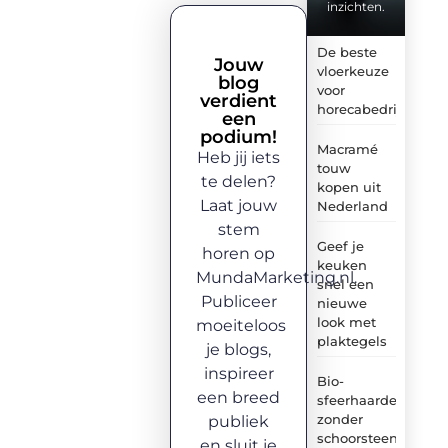
inzichten.
De beste
Jouw
vloerkeuze
blog
voor
verdient
horecabedrijven
een
podium!
Macramé
Heb jij iets
touw
te delen?
kopen uit
Laat jouw
Nederland
stem
Geef je
horen op
keuken
MundaMarketing.nl.
snel een
Publiceer
nieuwe
look met
moeiteloos
plaktegels
je blogs,
inspireer
Bio-
een breed
sfeerhaarden
zonder
publiek
schoorsteen:
en sluit je