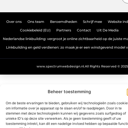
Over ons
Ons team
Beroemdheden
Schrijf mee
Website in
Cookiebeleid (EU)
Partners
Contact
Uit De Media
Nederlandse linkbuilding: vergroot je online zichtbaarheid op de juiste m
Linkbuilding en geld verdienen: zo maak je er een winstgevend model 
www.spectrumwebdesign.nl.
All Rights Reserved © 2025
Beheer toestemming
Om de beste ervaringen te bieden, gebruiken wij technologieën zoals cookie
om informatie over je apparaat op te slaan en/of te raadplegen. Door in te
stemmen met deze technologieën kunnen wij gegevens zoals surfgedrag of
unieke ID's op deze site verwerken. Als je geen toestemming geeft of uw
toestemming intrekt, kan dit een nadelige invloed hebben op bepaalde functi