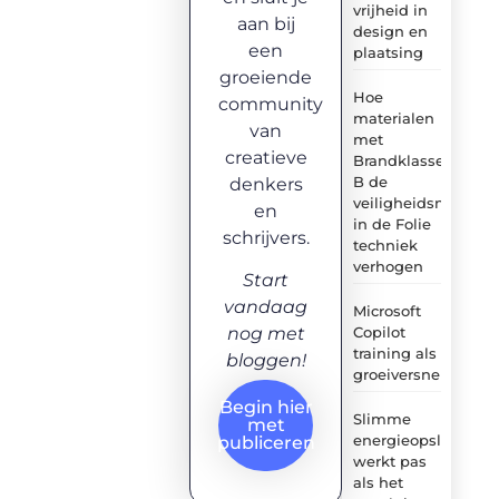
vrijheid in
aan bij
design en
een
plaatsing
groeiende
Hoe
community
materialen
van
met
creatieve
Brandklasse
B de
denkers
veiligheidsnormen
en
in de Folie
schrijvers.
techniek
verhogen
Start
vandaag
Microsoft
Copilot
nog met
training als
bloggen!
groeiversneller
Begin hier
Slimme
met
energieopslag
publiceren
werkt pas
als het