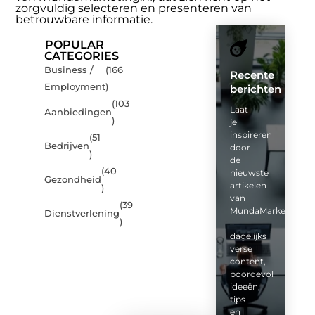
zorgvuldig selecteren en presenteren van
betrouwbare informatie.
POPULAR
CATEGORIES
Business /
(166
Recente
Employment
)
berichten
(103
Laat
Aanbiedingen
)
je
inspireren
(51
Bedrijven
door
)
de
(40
nieuwste
Gezondheid
artikelen
)
van
(39
MundaMarketing.nl
Dienstverlening
)
–
dagelijks
verse
content,
boordevol
ideeën,
tips
en