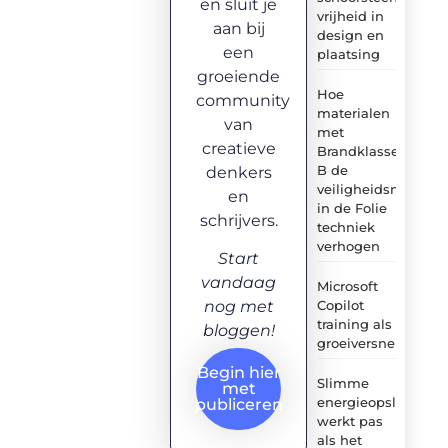
en sluit je
vrijheid in
aan bij
design en
een
plaatsing
groeiende
Hoe
community
materialen
van
met
creatieve
Brandklasse
B de
denkers
veiligheidsnormen
en
in de Folie
schrijvers.
techniek
verhogen
Start
vandaag
Microsoft
Copilot
nog met
training als
bloggen!
groeiversneller
Begin hier
Slimme
met
energieopslag
publiceren
werkt pas
als het