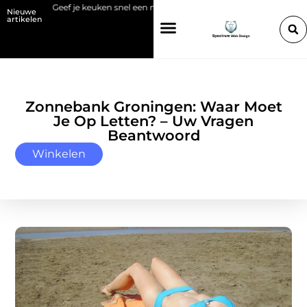
Geef je keuken snel een nieuwe look met plaktegels
Bio-sfeerhaa
Nieuwe
artikelen
Zonnebank Groningen: Waar Moet
Je Op Letten? – Uw Vragen
Beantwoord
Winkelen