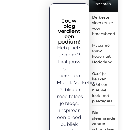
inzichten.
De beste
Jouw
vloerkeuze
blog
voor
verdient
horecabedrijven
een
podium!
Macramé
Heb jij iets
touw
te delen?
kopen uit
Laat jouw
Nederland
stem
Geef je
horen op
keuken
MundaMarketing.nl.
snel een
Publiceer
nieuwe
look met
moeiteloos
plaktegels
je blogs,
inspireer
Bio-
een breed
sfeerhaarden
zonder
publiek
schoorsteen: