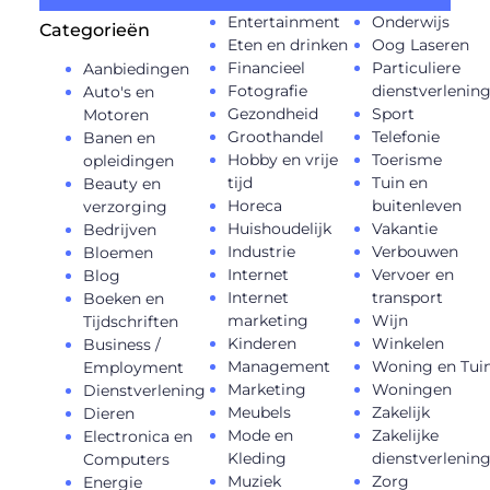
Entertainment
Onderwijs
Categorieën
Eten en drinken
Oog Laseren
Financieel
Particuliere
Aanbiedingen
Fotografie
dienstverlenin
Auto's en
Gezondheid
Sport
Motoren
Groothandel
Telefonie
Banen en
Hobby en vrije
Toerisme
opleidingen
tijd
Tuin en
Beauty en
Horeca
buitenleven
verzorging
Huishoudelijk
Vakantie
Bedrijven
Industrie
Verbouwen
Bloemen
Internet
Vervoer en
Blog
Internet
transport
Boeken en
marketing
Wijn
Tijdschriften
Kinderen
Winkelen
Business /
Management
Woning en Tui
Employment
Marketing
Woningen
Dienstverlening
Meubels
Zakelijk
Dieren
Mode en
Zakelijke
Electronica en
Kleding
dienstverlenin
Computers
Muziek
Zorg
Energie