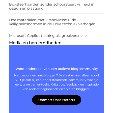
Bio-sfeerhaarden zonder schoorsteen: vrijheid in
design en plaatsing
Hoe materialen met Brandklasse B de
veiligheidsnormen in de Folie techniek verhogen
Microsoft Copilot training als groeiversneller
Media en beroemdheden
Word onderdeel van een actieve blogcommunity
Net begonnen met bloggen? Je staat er niet alleen voor!
Sluit je aan bij een ondersteunende community waar je
leert, groeit en ontdekt. Krijg tips, feedback en inspiratie
van andere beginnende én ervaren bloggers.
Ontmoet Onze Partners