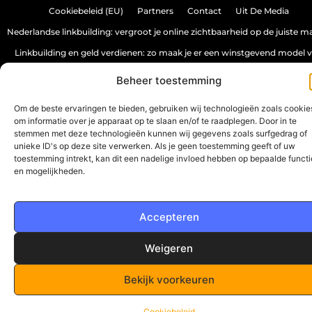
Cookiebeleid (EU)
Partners
Contact
Uit De Media
Nederlandse linkbuilding: vergroot je online zichtbaarheid op de juiste m
Linkbuilding en geld verdienen: zo maak je er een winstgevend model 
Beheer toestemming
www.spectrumwebdesign.nl.
All Rights Reserved © 2025
Om de beste ervaringen te bieden, gebruiken wij technologieën zoals cookie
om informatie over je apparaat op te slaan en/of te raadplegen. Door in te
stemmen met deze technologieën kunnen wij gegevens zoals surfgedrag of
unieke ID's op deze site verwerken. Als je geen toestemming geeft of uw
toestemming intrekt, kan dit een nadelige invloed hebben op bepaalde functi
en mogelijkheden.
Accepteren
Weigeren
Bekijk voorkeuren
Cookiebeleid