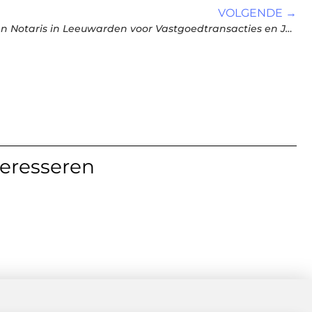
VOLGENDE →
Ontdek de Cruciale Rol van een Notaris in Leeuwarden voor Vastgoedtransacties en Juridische Diensten
teresseren