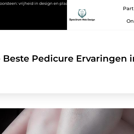
heid in design en plaatsing
Hoe materialen met Brandklasse B 
Part
On
Beste Pedicure Ervaringen 