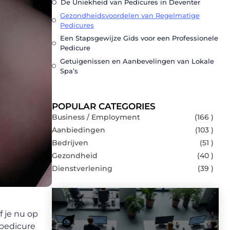
De Uniekheid van Pedicures in Deventer
Gezondheidsvoordelen van Regelmatige
Pedicures
Een Stapsgewijze Gids voor een Professionele
Pedicure
Getuigenissen en Aanbevelingen van Lokale
Spa’s
POPULAR CATEGORIES
Business / Employment
(166 )
Aanbiedingen
(103 )
Bedrijven
(51 )
Gezondheid
(40 )
Dienstverlening
(39 )
f je nu op
 pedicure