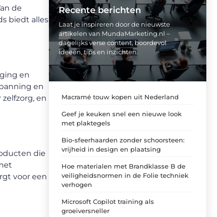
Van de
Recente berichten
 biedt alles
Laat je inspireren door de nieuwste
artikelen van MundaMarketing.nl –
dagelijks verse content, boordevol
ideeën, tips en inzichten.
rging en
tspanning en
Macramé touw kopen uit Nederland
zelfzorg, en
Geef je keuken snel een nieuwe look
met plaktegels
Bio-sfeerhaarden zonder schoorsteen:
vrijheid in design en plaatsing
roducten die
 met
Hoe materialen met Brandklasse B de
veiligheidsnormen in de Folie techniek
rgt voor een
verhogen
Microsoft Copilot training als
groeiversneller