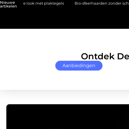
Nieuwe
e look met plaktegels
Bio-sfeerhaarden zonder schoorsteen: vrij
artikelen
Ontdek De 
Aanbiedingen