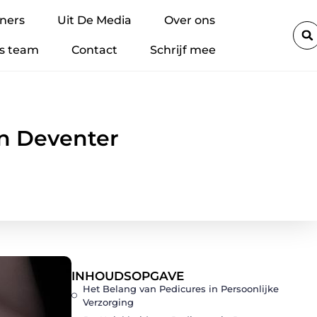
de veiligheidsnormen in de Folie techniek verhogen
Microsoft C
ners
Uit De Media
Over ons
s team
Contact
Schrijf mee
in Deventer
INHOUDSOPGAVE
Het Belang van Pedicures in Persoonlijke
Verzorging