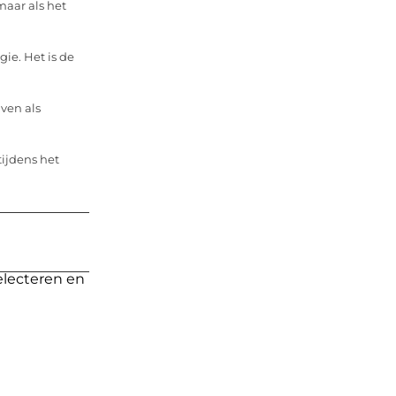
maar als het
ie. Het is de
ven als
 tijdens het
electeren en