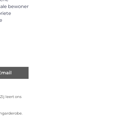
okale bewoner
riete
e
Email
ij leert ons
engarderobe.