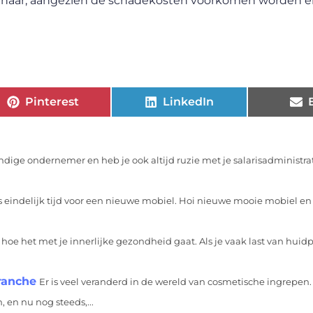
igenaar, aangezien de schadekosten voorkomen worden 
Pinterest
LinkedIn
andige ondernemer en heb je ook altijd ruzie met je salarisadministrat
s eindelijk tijd voor een nieuwe mobiel. Hoi nieuwe mooie mobiel e
oe het met je innerlijke gezondheid gaat. Als je vaak last van hui
ranche
Er is veel veranderd in de wereld van cosmetische ingrepen. 
 en nu nog steeds,...