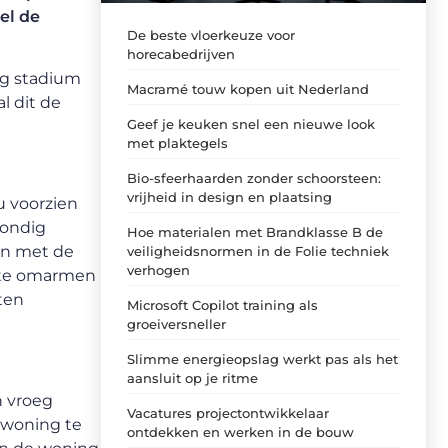
el de
De beste vloerkeuze voor
horecabedrijven
oeg stadium
Macramé touw kopen uit Nederland
l dit de
Geef je keuken snel een nieuwe look
met plaktegels
Bio-sfeerhaarden zonder schoorsteen:
vrijheid in design en plaatsing
u voorzien
rondig
Hoe materialen met Brandklasse B de
en met de
veiligheidsnormen in de Folie techniek
verhogen
o te omarmen
aten
Microsoft Copilot training als
groeiversneller
Slimme energieopslag werkt pas als het
aansluit op je ritme
n vroeg
Vacatures projectontwikkelaar
 woning te
ontdekken en werken in de bouw