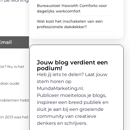
en de woning
Bureaustoel Haworth Comforto voor
dagelijks werkcomfort
Wat kost het inschakelen van een
professionele dakdekker?
Email
Jouw blog verdient een
ie? Nu is het
podium!
Heb jij iets te delen? Laat jouw
stem horen op
n doei oude
MundaMarketing.nl.
Publiceer moeiteloos je blogs,
dproblemen hebt
inspireer een breed publiek en
sluit je aan bij een groeiende
community van creatieve
In 2013 was het
denkers en schrijvers.