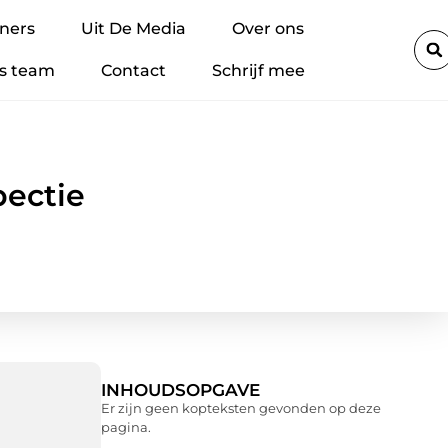
en plaatsing
Hoe materialen met Brandklasse B de veiligheidsn
ners
Uit De Media
Over ons
s team
Contact
Schrijf mee
pectie
INHOUDSOPGAVE
Er zijn geen kopteksten gevonden op deze
pagina.