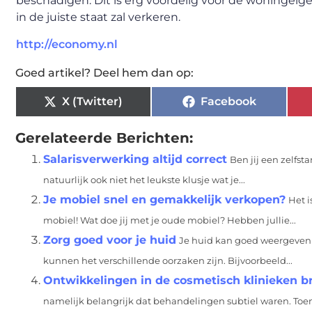
beschadigen. Dit is erg voordelig voor de woninge
in de juiste staat zal verkeren.
http://economy.nl
Goed artikel? Deel hem dan op:
X (Twitter)
Facebook
Gerelateerde Berichten:
Salarisverwerking altijd correct
Ben jij een zelfst
natuurlijk ook niet het leukste klusje wat je...
Je mobiel snel en gemakkelijk verkopen?
Het i
mobiel! Wat doe jij met je oude mobiel? Hebben jullie...
Zorg goed voor je huid
Je huid kan goed weergeven h
kunnen het verschillende oorzaken zijn. Bijvoorbeeld...
Ontwikkelingen in de cosmetisch klinieken b
namelijk belangrijk dat behandelingen subtiel waren. Toen,