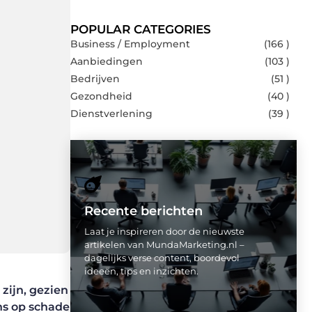
POPULAR CATEGORIES
Business / Employment
(166 )
Aanbiedingen
(103 )
Bedrijven
(51 )
Gezondheid
(40 )
Dienstverlening
(39 )
Recente berichten
Laat je inspireren door de nieuwste
artikelen van MundaMarketing.nl –
dagelijks verse content, boordevol
ideeën, tips en inzichten.
zijn, gezien
ns op schade