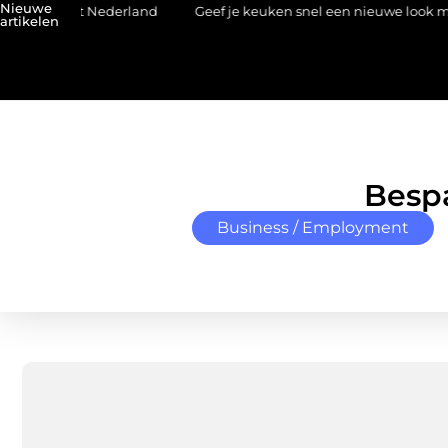
Nieuwe
n uit Nederland
Geef je keuken snel een nieuwe look met plak
artikelen
Bespa
Business / Employment