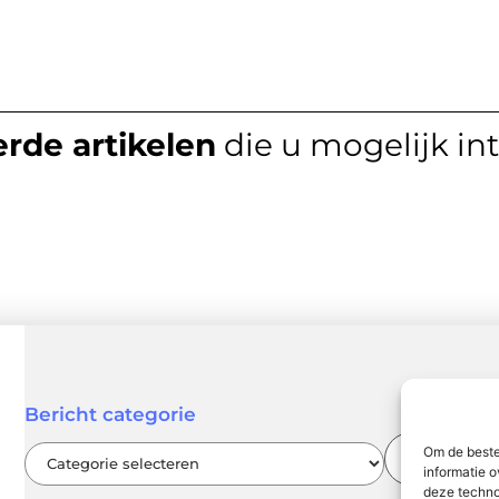
rde artikelen
die u mogelijk in
Bericht categorie
Om de beste
informatie o
deze techno