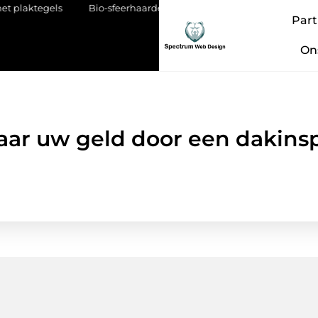
tegels
Bio-sfeerhaarden zonder schoorsteen: vrijheid in design 
Part
On
ar uw geld door een dakins